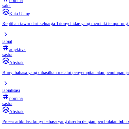
nomina
sains
Kata Ulang
Reptil air tawar dari keluarga Trionychidae yang memiliki tempurung l
labial
adjektiva
sastra
Abstrak
Bunyi bahasa yang dihasilkan melalui penyempitan atau penutupan jara
labialisasi
nomina
sastra
Abstrak
Proses artikulasi bunyi bahasa yang disertai dengan pembulatan bibir