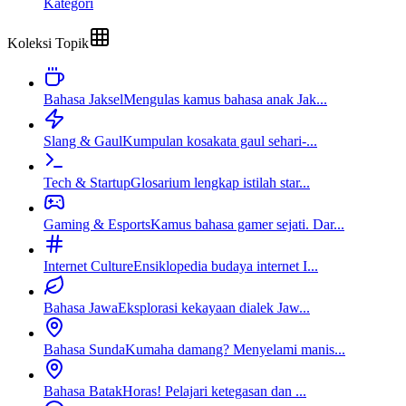
Kategori
Koleksi Topik
Bahasa Jaksel
Mengulas kamus bahasa anak Jak...
Slang & Gaul
Kumpulan kosakata gaul sehari-...
Tech & Startup
Glosarium lengkap istilah star...
Gaming & Esports
Kamus bahasa gamer sejati. Dar...
Internet Culture
Ensiklopedia budaya internet I...
Bahasa Jawa
Eksplorasi kekayaan dialek Jaw...
Bahasa Sunda
Kumaha damang? Menyelami manis...
Bahasa Batak
Horas! Pelajari ketegasan dan ...