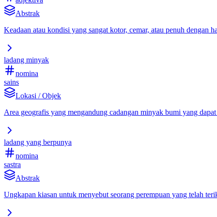
Abstrak
Keadaan atau kondisi yang sangat kotor, cemar, atau penuh dengan ha
ladang minyak
nomina
sains
Lokasi / Objek
Area geografis yang mengandung cadangan minyak bumi yang dapat die
ladang yang berpunya
nomina
sastra
Abstrak
Ungkapan kiasan untuk menyebut seorang perempuan yang telah terika