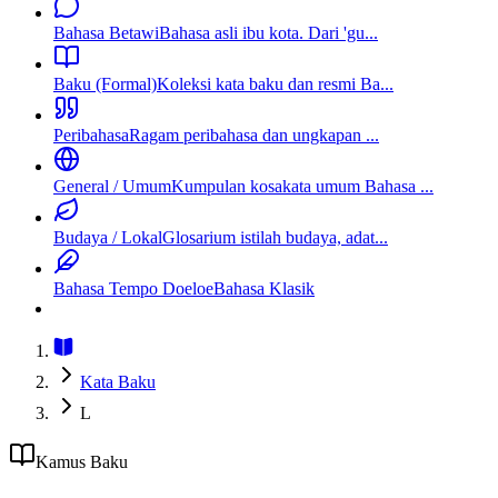
Bahasa Betawi
Bahasa asli ibu kota. Dari 'gu...
Baku (Formal)
Koleksi kata baku dan resmi Ba...
Peribahasa
Ragam peribahasa dan ungkapan ...
General / Umum
Kumpulan kosakata umum Bahasa ...
Budaya / Lokal
Glosarium istilah budaya, adat...
Bahasa Tempo Doeloe
Bahasa Klasik
Kata Baku
L
Kamus Baku