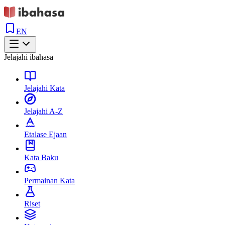
EN
Jelajahi ibahasa
Jelajahi Kata
Jelajahi A-Z
Etalase Ejaan
Kata Baku
Permainan Kata
Riset