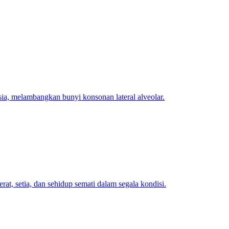
ia, melambangkan bunyi konsonan lateral alveolar.
t, setia, dan sehidup semati dalam segala kondisi.