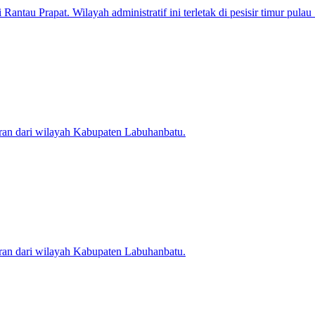
 Rantau Prapat. Wilayah administratif ini terletak di pesisir timur pu
ran dari wilayah Kabupaten Labuhanbatu.
ran dari wilayah Kabupaten Labuhanbatu.