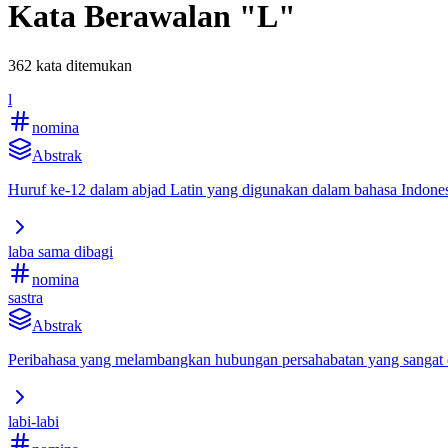
Kata Berawalan "L"
362 kata ditemukan
l
nomina
Abstrak
Huruf ke-12 dalam abjad Latin yang digunakan dalam bahasa Indones
laba sama dibagi
nomina
sastra
Abstrak
Peribahasa yang melambangkan hubungan persahabatan yang sangat era
labi-labi