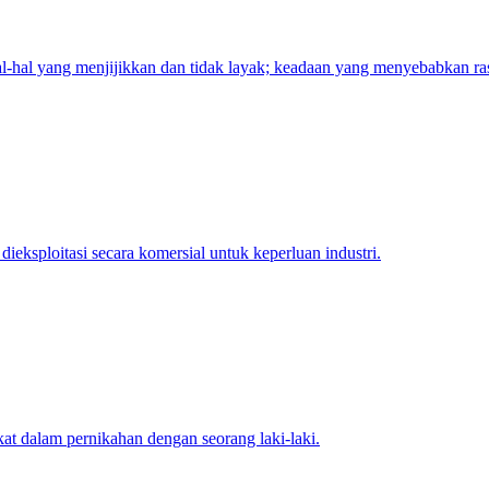
l-hal yang menjijikkan dan tidak layak; keadaan yang menyebabkan ras
ksploitasi secara komersial untuk keperluan industri.
t dalam pernikahan dengan seorang laki-laki.